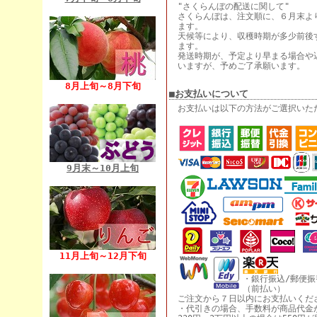
"さくらんぼの配送に関して"
さくらんぼは、注文順に、６月末よ
ます。
天候等により、収穫時期が多少前後
ます。
発送時期が、予定より早まる場合や
いますが、予めご了承願います。
8月上旬～8月下旬
■お支払いについて
お支払いは以下の方法がご選択いた
9月末～10月上旬
11月上旬～12月下旬
・銀行振込/郵便振
（前払い）
ご注文から７日以内にお支払いくだ
・代引きの場合、手数料が商品代金