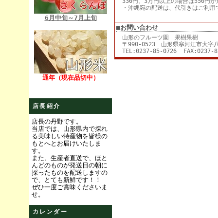
330円、3万円以上の場合は550円
・沖縄宛の配送は、代引きはご利用
6月中旬～7月上旬
■お問い合わせ
山形のフルーツ園 果樹果樹
〒990-0523 山形県寒河江市大字八
TEL:0237-85-0726 FAX:0237-8
通年（現在品切中）
店長紹介
店長の丹野です。
当店では、山形県内で採れ
る美味しい特産物を皆様の
もとへとお届けいたしま
す。
また、生産者直送で、ほと
んどのものが発送日の朝に
採ったものを配送しますの
で、とても新鮮です！！
ぜひ一度ご賞味くださいま
せ。
カレンダー