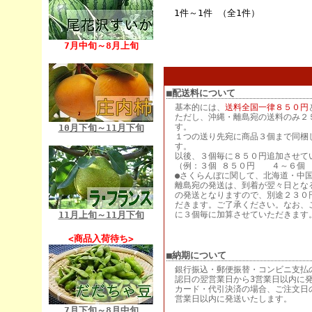
1件～1件 （全1件）
7月中旬～8月上旬
■配送料について
基本的には、
送料全国一律８５０円
ただし、沖縄・離島宛の送料のみ２
す。
10月下旬～11月下旬
１つの送り先宛に商品３個まで同梱
す。
以後、３個毎に８５０円追加させて
（例：３個 ８５０円 ４～６個 
●さくらんぼに関して、北海道・中
離島宛の発送は、到着が翌々日とな
の発送となりますので、別途２３０
だきます。ご了承ください。なお、
11月上旬～11月下旬
に３個毎に加算させていただきます
<商品入荷待ち>
■納期について
銀行振込・郵便振替・コンビニ支払
認日の翌営業日から3営業日以内に
カード・代引決済の場合、ご注文日
営業日以内に発送いたします。
7月下旬～8月中旬