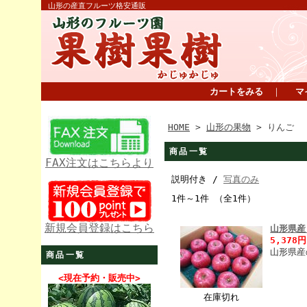
山形の産直フルーツ格安通販
カートをみる
｜
マ
HOME
>
山形の果物
> りんご
商品一覧
FAX注文はこちらより
説明付き /
写真のみ
1件～1件 （全1件）
新規会員登録はこちら
山形県産
5,378円
山形県産
商品一覧
<現在予約・販売中>
在庫切れ