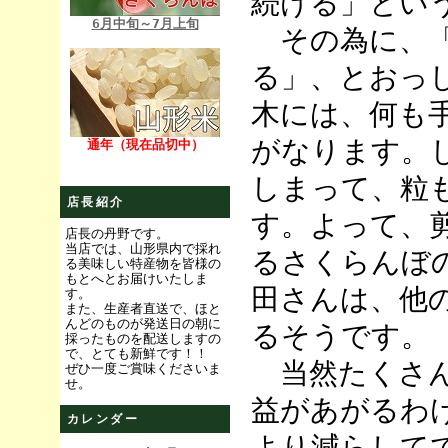
続ける」とい
6月中旬～7月上旬
その為に、「
る」、とおっ
木には、何も
がなります。
通年（現在品切中）
しまって、粒
店長紹介
す。よって、
店長の丹野です。
当店では、山形県内で採れ
るさくらんぼ
る美味しい特産物を皆様の
もとへとお届けいたしま
田さんは、他
す。
また、生産者直送で、ほと
んどのものが発送日の朝に
るそうです。
採ったものを配送しますの
で、とても新鮮です！！
当然たくさん
ぜひ一度ご賞味くださいま
せ。
益があがるわ
カレンダー
より減らして