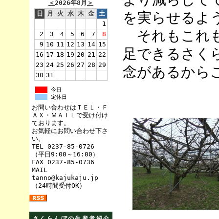
＜
2026年8月
＞
日
月
火
水
木
金
土
を実らせるよ
1
それもこれも
2
3
4
5
6
7
8
9
10
11
12
13
14
15
足できるさく
16
17
18
19
20
21
22
23
24
25
26
27
28
29
念があるから
30
31
今日
定休日
お問い合わせはＴＥＬ・Ｆ
ＡＸ・ＭＡＩＬで受け付け
ております。
お気軽にお問い合わせ下さ
い。
TEL 0237-85-0726
（平日9:00～16:00）
FAX 0237-85-0736
MAIL
tanno@kajukaju.jp
（24時間受付OK）
さくらんぼの生産者紹介