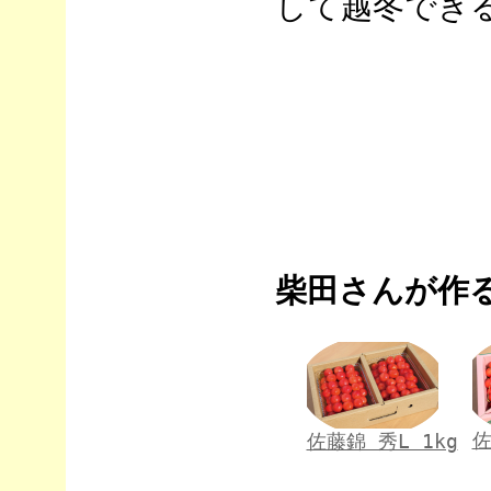
して越冬でき
柴田さんが作
佐
佐藤錦 秀L 1kg