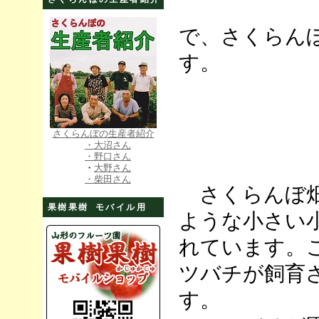
で、さくらん
す。
さくらんぼの生産者紹介
・大沼さん
・野口さん
・
大野さん
・柴田さん
さくらんぼ畑
果樹果樹 モバイル用
ような小さい
れています。
ツバチが飼育
す。