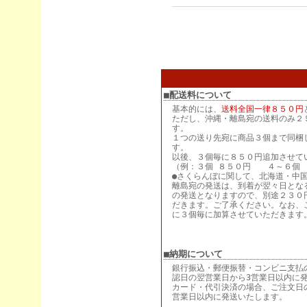
■配送料について
基本的には、
送料全国一律８５０円
ただし、沖縄・離島宛の送料のみ２
す。
１つの送り先宛に商品３個まで同梱
す。
以後、３個毎に８５０円追加させて
（例：３個 ８５０円 ４～６個 
●さくらんぼに関して、北海道・中
離島宛の発送は、到着が翌々日とな
の発送となりますので、別途２３０
だきます。ご了承ください。なお、
に３個毎に加算させていただきます
■納期について
銀行振込・郵便振替・コンビニ支払
認日の翌営業日から3営業日以内に
カード・代引決済の場合、ご注文日
営業日以内に発送いたします。