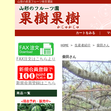
山形の産直フルーツ格安通販
カートをみる
｜
マ
HOME
>
生産者紹介
>
柴田さん
柴田さん
FAX注文はこちらより
新規会員登録はこちら
商品一覧
<現在予約・販売中>