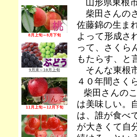
山形県東根市
柴田さんのさ
佐藤錦の生ま
よって形成さ
8月上旬～8月下旬
って、さくら
もたらす、と
そんな
東根
9月末～10月上旬
４０年間さく
柴田さんの
は美味しい。
11月上旬～12月下旬
は、誰が食べ
が大きくて自