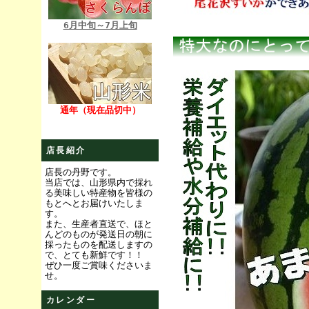
6月中旬～7月上旬
通年（現在品切中）
店長紹介
店長の丹野です。
当店では、山形県内で採れ
る美味しい特産物を皆様の
もとへとお届けいたしま
す。
また、生産者直送で、ほと
んどのものが発送日の朝に
採ったものを配送しますの
で、とても新鮮です！！
ぜひ一度ご賞味くださいま
せ。
カレンダー