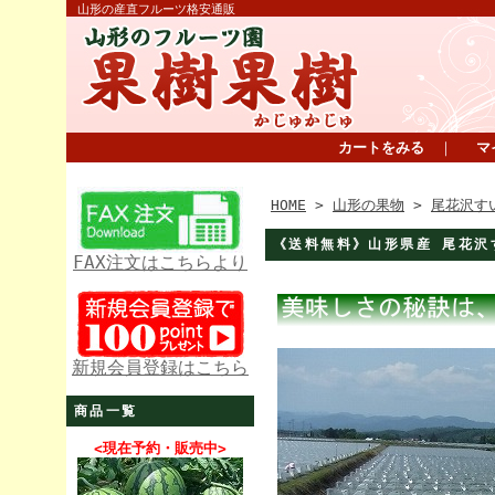
山形の産直フルーツ格安通販
カートをみる
｜
マ
HOME
>
山形の果物
>
尾花沢す
《送料無料》山形県産 尾花沢す
FAX注文はこちらより
新規会員登録はこちら
商品一覧
<現在予約・販売中>