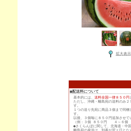
拡大表示
■配送料について
基本的には、
送料全国一律８５０円
ただし、沖縄・離島宛の送料のみ２
す。
１つの送り先宛に商品３個まで同梱
す。
以後、３個毎に８５０円追加させて
（例：３個 ８５０円 ４～６個 
●さくらんぼに関して、北海道・中
離島宛の発送は、到着が翌々日とな