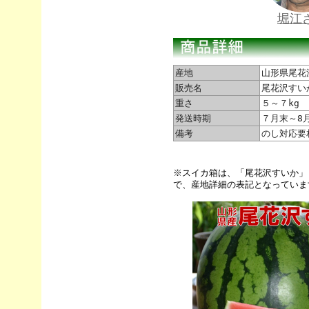
堀江
産地
山形県尾花
販売名
尾花沢すいか
重さ
５～７kg
発送時期
７月末～8
備考
のし対応要
※スイカ箱は、「尾花沢すいか」
で、産地詳細の表記となっていま