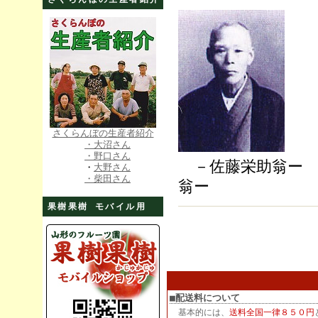
さくらんぼの生産者紹介
・大沼さん
・野口さん
－佐藤栄
・
大野さん
・柴田さん
翁ー
果樹果樹 モバイル用
■配送料について
基本的には、
送料全国一律８５０円