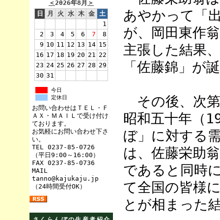
＜
2026年8月
＞
あやかって「
日
月
火
水
木
金
土
1
が、岡田東作
2
3
4
5
6
7
8
9
10
11
12
13
14
15
主張した結果、
16
17
18
19
20
21
22
「佐藤錦」が
23
24
25
26
27
28
29
30
31
今日
その後、次第
定休日
お問い合わせはＴＥＬ・Ｆ
昭和五十年（1
ＡＸ・ＭＡＩＬで受け付け
ております。
お気軽にお問い合わせ下さ
ぼ」に対する
い。
TEL 0237-85-0726
は、佐藤栄助
（平日9:00～16:00）
FAX 0237-85-0736
であると同時
MAIL
tanno@kajukaju.jp
て全国の皆様
（24時間受付OK）
とが相まった
さくらんぼの生産者紹介