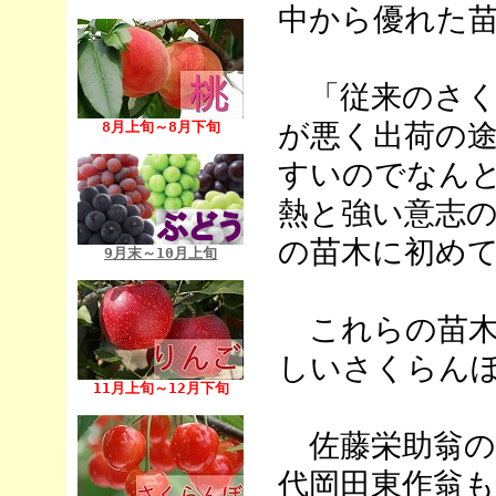
中から優れた
「従来のさく
が悪く出荷の
8月上旬～8月下旬
すいのでなん
熱と強い意志の
の苗木に初め
9月末～10月上旬
これらの苗木
しいさくらん
11月上旬～12月下旬
佐藤栄助翁の
代岡田東作翁