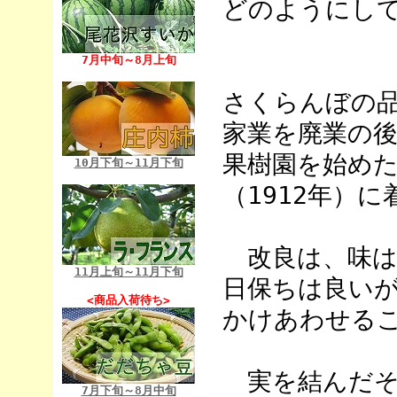
どのようにし
7月中旬～8月上旬
さくらんぼの
家業を廃業の
果樹園を始め
10月下旬～11月下旬
（1912年）
改良は、味は
11月上旬～11月下旬
日保ちは良い
<商品入荷待ち>
かけあわせる
実を結んだそ
7月下旬～8月中旬