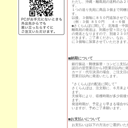
ただし、沖縄・離島宛の送料のみ２
す。
１つの送り先宛に商品３個まで同梱
す。
以後、３個毎に８５０円追加させて
（例：３個 ８５０円 ４～６個 
●さくらんぼに関して、北海道・中
離島宛の発送は、到着が翌々日とな
の発送となりますので、別途２３０
だきます。ご了承ください。なお、
に３個毎に加算させていただきます
■納期について
銀行振込・郵便振替・コンビニ支払
認日の翌営業日から3営業日以内に
カード・代引決済の場合、ご注文日
営業日以内に発送いたします。
"さくらんぼの配送に関して"
さくらんぼは、注文順に、６月末よ
ます。
天候等により、収穫時期が多少前後
ます。
発送時期が、予定より早まる場合や
いますが、予めご了承願います。
■お支払いについて
お支払いは以下の方法がご選択いた