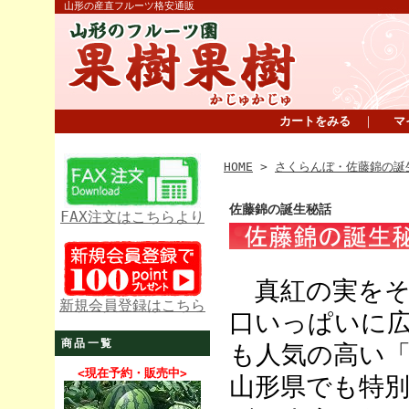
山形の産直フルーツ格安通販
カートをみる
｜
マ
HOME
>
さくらんぼ・佐藤錦の誕
佐藤錦の誕生秘話
FAX注文はこちらより
真紅の実をそ
新規会員登録はこちら
口いっぱいに広
商品一覧
も人気の高い
<現在予約・販売中>
山形県でも特