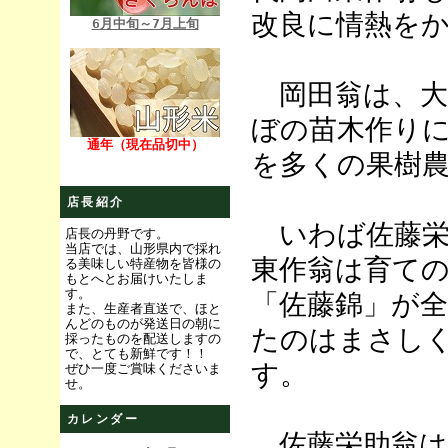
改良に情熱を
6月中旬～7月上旬
岡田翁は、大
ぼの苗木作り
通年（現在品切中）
を多くの果樹
店長紹介
いわば佐藤栄
店長の丹野です。
当店では、山形県内で採れ
東作翁は育て
る美味しい特産物を皆様の
もとへとお届けいたしま
す。
「佐藤錦」が
また、生産者直送で、ほと
んどのものが発送日の朝に
たのはまさし
採ったものを配送しますの
で、とても新鮮です！！
す。
ぜひ一度ご賞味くださいま
せ。
カレンダー
佐藤栄助翁は